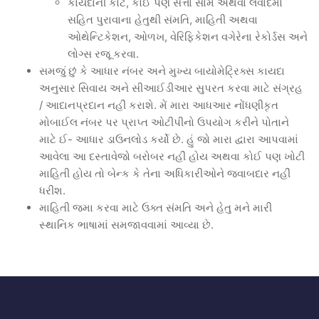
કાયદાની કોર્ટ, કોઈ પણ સત્તા સામે અથવા લવાદમાં
સહિત પુરાવાના હેતુથી સંમતિ, માહિતી અથવા
ઓથેન્ટિકેશન, ઓળખ, વેરિફિકેશન વગેરેના રેકોર્ડસ અને
લોગ્સ રજૂ કરવા.
સમજું છું કે આધાર નંબર અને મુખ્ય બાયોમેટ્રિક્સ કાયદા
અનુસાર સિવાય અને સીઆઈડીઆર સુપરત કરવા માટે સંગ્રહ
/ આદાનપ્રદાન નહીં કરાશે. મેં મારા આધઆર નોંધણીકૃત
મોબાઈલ નંબર પર પ્રાપ્ત ઓટીપીનો ઉપયોગ કરીને પોતાને
માટે ઈ- આધાર ડાઉનલોડ કર્યો છે. હું જો મારા દ્વારા આપવામાં
આવેલા આ દસ્તાવેજો બરોબર નહીં હોય અથવા કોઈ પણ ખોટી
માહિતી હોય તો બેન્ક કે તેના અધિકારીઓને જવાબદાર નહીં
ધરીશ.
માહિતી જમા કરવા માટે ઉક્ત સંમતિ અને હેતુ મને મારી
સ્થાનિક ભાષામાં સમજાવવામાં આવ્યા છે.