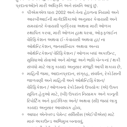
પ્રદાતાઓ)ને મારી અધિકૃતિ અને સંમતિ આપું છું.
પીએમએલ ધારા 2002 અને તેના હેઠળના નિયમો અને
આરબીઆઈની માર્ગદર્સિકાઓ અનુસાર કેવાયસી અને
સમયાંતરે કેવાયસી પ્રક્રિયા અથવા મારી ઓળખ
સ્થાપિત કરવા, મારી ઓળખ હાથ ધરવા, ઓફફલાઈન
વેરિફિકેશન અથવા ઈ-કેવાયસી અથવા હા/ ના
ઓથેન્ટિકેશન, જનસાંખ્યિક અથવા અન્ય
ઓથેન્ટિકેશન/ વેરિફિકેશન / ઓળખ બધાં અકાઉન્ટ,
સુવિધાઓ સેવાઓ અને મોજૂદ અને ભાવિ બેન્કનાં / થકી
સંબંધો માટે લાગુ કાયદા અનુસાર મંજૂરી આપી શકાય છે,
માહિતી જમા, આદાનપ્રદાન, સંગ્રહ, સંવર્ધન, રેકોર્ડસની
જાળવણી અને માહિતી અને ઓથેન્ટિફિકેશન/
વેરિફિકેશન / ઓળખના રેકોર્ડસનો ઉપયોગઃ (એ) ઉક્ત
સૂચિત હેતુઓ માટે, (બી) ઉપરાંત નિયામક અને કાનૂની
રિપોર્ટિંગ અને ફાઈલિંગ્સ અને/ અથવા (સી) જ્યાં લાગુ
કાયદા અનુસાર આવશ્યક હોય,
આધાર એનેબલ્ડ પેમેન્ટ સર્વિસીસ (એઈપીએસ) માટે
મારું અકાઉન્ડ અભિમુખ બનાવવું,