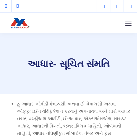
આધાર- સૂચિત સંમતિ
હું આધાર ઓવીડી કેવાયસી અથવા ઈ-કેવાયસી અથવા
ઓફફલાઈન વેરિફિકેશન કરવાનું અપનાવવા અને મારો આધાર
નંબર, વર્ચ્યુઅલ આઈડી, ઈ-આધાર, એક્સએમએલ, માસ્ક્ડ
આધાર, આધારની વિગતો, જનસાંખ્યિક માહિતી, ઓળખની
માહિતી, આધાર નોંધણીકૃત મોબાઈલ નંબર અને ફેસ