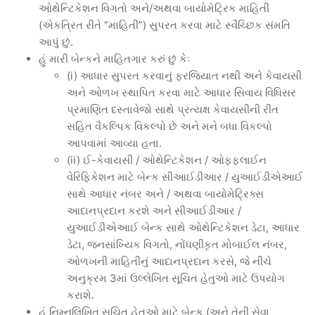
ઓથેન્ટિકેશન વિગતો અને/અથવા બાયોમેટ્રિક માહિતી
(એકત્રિત રીતે “માહિતી”) સુપરત કરવા માટે સ્વૈચ્છિક સંમતિ
આપું છું.
હું મારી બેન્કને માહિતગાર કરું છું કેઃ
(i) આધાર સુપરત કરવાનું ફરજિયાત નથી અને કેવાયસી
અને ઓળખ સ્થાપિત કરવા માટે આધાર સિવાય વિધિસર
પ્રમાણિત દસ્તાવેજો સાથે પ્રત્યક્ષ કેવાયસીની રીત
સહિત વૈકલ્પિક વિકલ્પો છે અને મને બધા વિકલ્પો
આપવામાં આવ્યા હતા.
(ii) ઈ-કેવાયસી / ઓથેન્ટિકેશન / ઓફફલાઈન
વેરિફિકેશન માટે બેન્ક સીઆઈડીઆર / યુઆઈડીએઆઈ
સાથે આધાર નંબર અને / અથવા બાયોમેટ્રિક્સ
આદાનપ્રદાન કરશે અને સીઆઈડીઆર /
યુઆઈડીએઆઈ બેન્ક સાથે ઓથેન્ટિકેશન ડેટા, આધાર
ડેટા, જનસાંખ્યિક વિગતો, નોંધણીકૃત મોબાઈલ નંબર,
ઓળખની માહિતીનું આદાનપ્રદાન કરસે, જે નીચે
અનુક્રમ 3માં ઉલ્લેખિત સૂચિત હેતુઓ માટે ઉપયોગ
કરાશે.
હું નિમ્નલિખિત સૂચિત હેતુઓ માટે બેન્ક (અને તેની સેવા